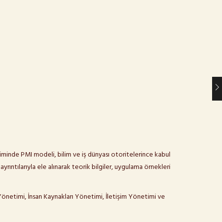
iminde PMI modeli, bilim ve iş dünyası otoritelerince kabul
ıntılarıyla ele alınarak teorik bilgiler, uygulama örnekleri
netimi, İnsan Kaynakları Yönetimi, İletişim Yönetimi ve