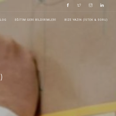
BLOG
EĞITIM GERI BILDIRIMLERI
BIZE YAZIN (İSTEK & SORU)
)