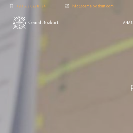
+90 533 692 81 34
info@cemalbozkurt.com
ANAS