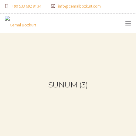
+90 533 692 81 34
info@cemalbozkurt.com
ANASAYFA
CB KIMDIR?
NELER YAPIYORUZ?
NELER YAPTIK?
SUNUM (3)
BLOG
EĞITIM GERI BILDIRIMLERI
BIZE YAZIN (İSTEK & SORU)