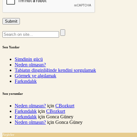
Son Yazılar
Şimdinin gücü
Neden olmasın?
Tabiatın dinginliğinde kendini sorgulamak
Görmek ve algılamak
Farkındalık
Son yorumlar
Neden olmasın?
için
CBozkurt
Farkındalık
için
CBozkurt
Farkındalık
için
Gonca Güney
Neden olmasın?
için
Gonca Güney
Arşivler