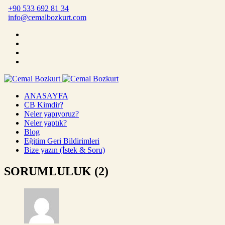
+90 533 692 81 34
info@cemalbozkurt.com
ANASAYFA
CB Kimdir?
Neler yapıyoruz?
Neler yaptık?
Blog
Eğitim Geri Bildirimleri
Bize yazın (İstek & Soru)
SORUMLULUK (2)