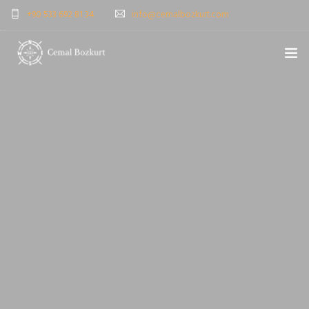
+90 533 692 81 34
info@cemalbozkurt.com
ANASAYFA
CB KIMDIR?
NELER YAPIYORUZ?
NELER YAPTIK?
BLOG
EĞITIM GERI BILDIRIMLERI
BIZE YAZIN (İSTEK & SORU)