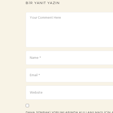
BIR YANIT YAZIN
DAHA SONRAKI YORUMLARIMDA KULLANILMASI IÇIN AD