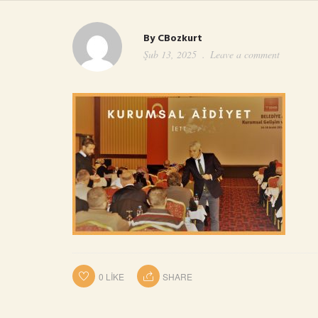
By
CBozkurt
Şub 13, 2025
Leave a comment
0
LIKE
SHARE