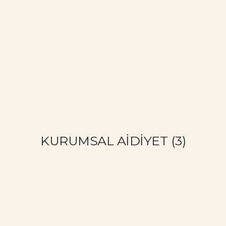
AYFA
CB KIMDIR?
NELER YAPIYORUZ?
NELER YAPTIK?
KURUMSAL AİDİYET (3)