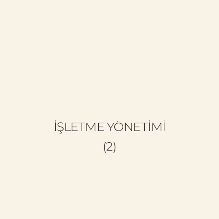
+90 533 692 81 34
info@cemalbozkurt.com
ANASAYFA
CB KIMDIR?
NELER YAPIYORUZ?
İŞLETME YÖNETİMİ
NELER YAPTIK?
(2)
BLOG
EĞITIM GERI BILDIRIMLERI
BIZE YAZIN (İSTEK & SORU)