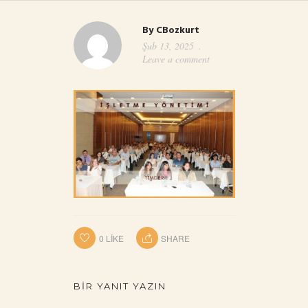
By
CBozkurt
Şub 13, 2025
Leave a comment
0
LIKE
SHARE
BIR YANIT YAZIN