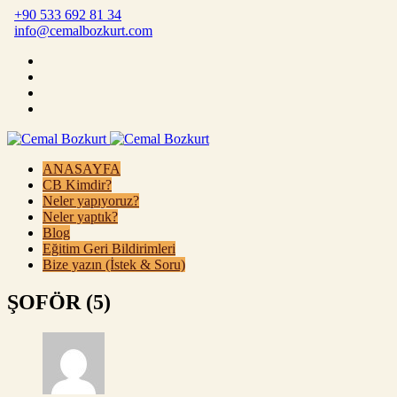
+90 533 692 81 34
info@cemalbozkurt.com
ANASAYFA
CB Kimdir?
Neler yapıyoruz?
Neler yaptık?
Blog
Eğitim Geri Bildirimleri
Bize yazın (İstek & Soru)
ŞOFÖR (5)