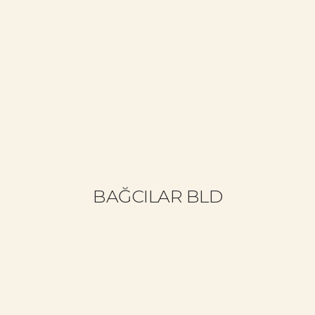
+90 533 692 81 34
info@cemalbozkurt.com
ANASAYFA
CB KIMDIR?
NELER YAPIYORUZ?
NELER YAPTIK?
BAĞCILAR BLD
BLOG
EĞITIM GERI BILDIRIMLERI
BIZE YAZIN (İSTEK & SORU)