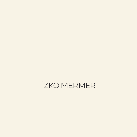
+90 533 692 81 34
info@cemalbozkurt.com
ANASAYFA
CB KIMDIR?
NELER YAPIYORUZ?
NELER YAPTIK?
İZKO MERMER
BLOG
EĞITIM GERI BILDIRIMLERI
BIZE YAZIN (İSTEK & SORU)