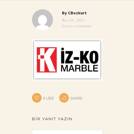
By
CBozkurt
Kas 24, 2021
Leave a comment
0
LIKE
SHARE
BIR YANIT YAZIN