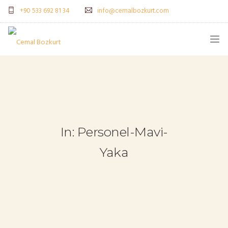
+90 533 692 81 34
info@cemalbozkurt.com
ANASAYFA
CB KIMDIR?
NELER YAPIYORUZ?
In: Personel-Mavi-
NELER YAPTIK?
Yaka
BLOG
EĞITIM GERI BILDIRIMLERI
BIZE YAZIN (İSTEK & SORU)