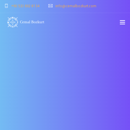
+90 533 692 81 34
info@cemalbozkurt.com
ANASAYFA
CB KIMDIR?
NELER YAPIYORUZ?
NELER YAPTIK?
BLOG
EĞITIM GERI BILDIRIMLERI
BIZE YAZIN (İSTEK & SORU)