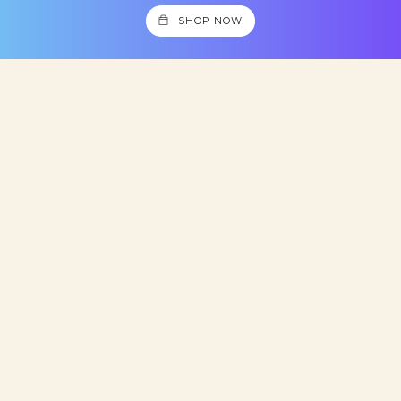
SHOP NOW
ARŞIVLER
Haziran 2020
(8)
KATEGORILER
AKLIMDAN GEÇENLER
GÖZÜME TAKILANLAR