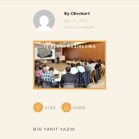
By
CBozkurt
Şub 13, 2025
Leave a comment
0
LIKE
SHARE
BIR YANIT YAZIN