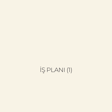
+90 533 692 81 34
info@cemalbozkurt.com
ANASAYFA
CB KIMDIR?
NELER YAPIYORUZ?
NELER YAPTIK?
İŞ PLANI (1)
BLOG
EĞITIM GERI BILDIRIMLERI
BIZE YAZIN (İSTEK & SORU)